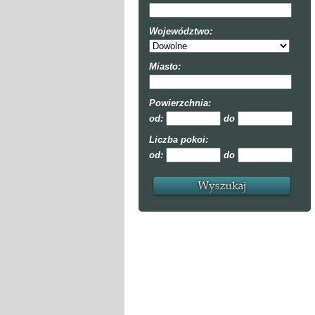
Województwo:
Miasto:
Powierzchnia:
od:
do
Liczba pokoi:
od:
do