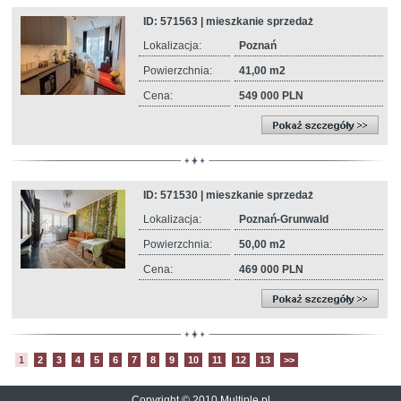
ID: 571563 | mieszkanie sprzedaż
Lokalizacja:
Poznań
Powierzchnia:
41,00 m2
Cena:
549 000 PLN
ID: 571530 | mieszkanie sprzedaż
Lokalizacja:
Poznań-Grunwald
Powierzchnia:
50,00 m2
Cena:
469 000 PLN
1
2
3
4
5
6
7
8
9
10
11
12
13
>>
Copyright © 2010 Multiple.pl