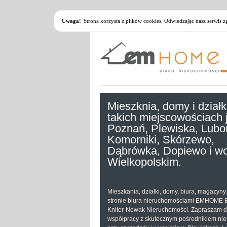
Uwaga!
Strona korzysta z plików cookies. Odwiedzając nasz serwis 
Mieszknia, domy i działk
takich miejscowościach 
Poznań, Plewiska, Lubo
Komorniki, Skórzewo,
Dąbrówka, Dopiewo i wo
Wielkopolskim.
Mieszkania, działki, domy, biura, magazyny
stronie biura nieruchomościami EMHOME E
Kniter-Nowak Nieruchomości. Zapraszam 
współpracy z skutecznym pośrednikiem ni