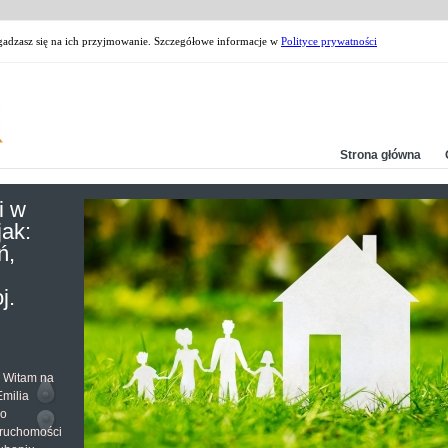
zgadzasz się na ich przyjmowanie. Szczegółowe informacje w
Polityce prywatności
Strona główna
i w
jak:
ń,
j.
. Witam na
milia
do
eruchomości