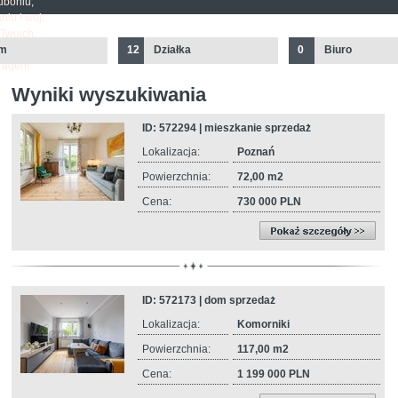
uboniu,
iu i woj.
 Twoich
dzwoń, umów
m
12
Działka
0
Biuro
j agent
Wyniki wyszukiwania
ID: 572294 | mieszkanie sprzedaż
Lokalizacja:
Poznań
Powierzchnia:
72,00 m2
Cena:
730 000 PLN
ID: 572173 | dom sprzedaż
Lokalizacja:
Komorniki
Powierzchnia:
117,00 m2
Cena:
1 199 000 PLN