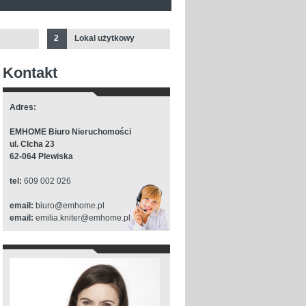
2
Lokal użytkowy
Kontakt
Adres:
EMHOME Biuro Nieruchomości
ul. CIcha 23
62-064 Plewiska
tel:
609 002 026
email:
biuro@emhome.pl
email:
emilia.kniter@emhome.pl