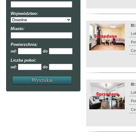
Województwo:
ID
Miasto:
Lok
Po
Powierzchnia:
Ce
od:
do
Liczba pokoi:
od:
do
ID
Lok
Po
Ce