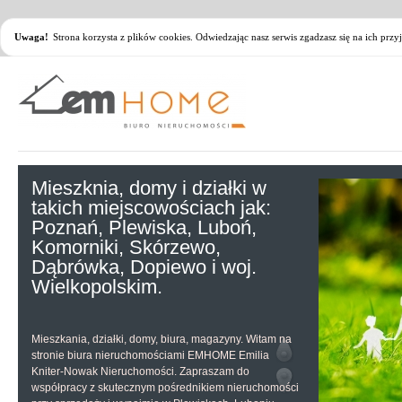
Uwaga!
Strona korzysta z plików cookies. Odwiedzając nasz serwis zgadzasz się na ich pr
Mieszknia, domy i działki w
takich miejscowościach jak:
Poznań, Plewiska, Luboń,
Komorniki, Skórzewo,
Dąbrówka, Dopiewo i woj.
Wielkopolskim.
Mieszkania, działki, domy, biura, magazyny. Witam na
stronie biura nieruchomościami EMHOME Emilia
Kniter-Nowak Nieruchomości. Zapraszam do
współpracy z skutecznym pośrednikiem nieruchomości