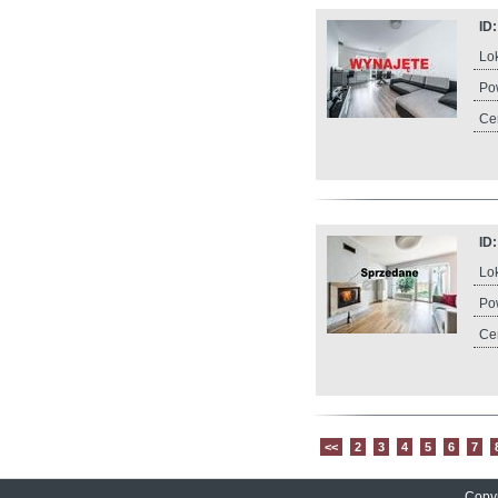
ID
Lok
Po
Ce
ID
Lok
Po
Ce
<<
2
3
4
5
6
7
Copyr