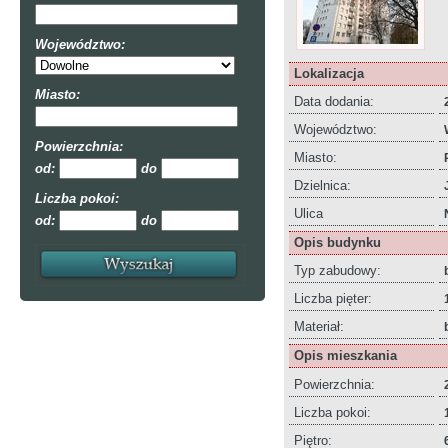
Województwo:
Lokalizacja
Miasto:
Data dodania:
Województwo:
Powierzchnia:
Miasto:
od:
do
Dzielnica:
Liczba pokoi:
Ulica
od:
do
Opis budynku
Typ zabudowy:
Liczba pięter:
Materiał:
Opis mieszkania
Powierzchnia:
Liczba pokoi:
Piętro: