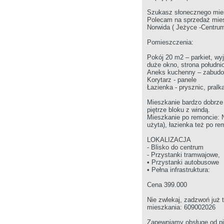
Szukasz słonecznego mie
Polecam na sprzedaż mies
Norwida ( Jeżyce -Centrum
Pomieszczenia:
Pokój 20 m2 – parkiet, wy
duże okno, strona południ
Aneks kuchenny – zabud
Korytarz - panele
Łazienka - prysznic, pralk
Mieszkanie bardzo dobrze 
piętrze bloku z windą.
Mieszkanie po remoncie:
użyta), łazienka też po re
LOKALIZACJA
- Blisko do centrum
- Przystanki tramwajowe,
• Przystanki autobusowe
• Pełna infrastruktura:
Cena 399.000
Nie zwlekaj, zadzwoń już 
mieszkania: 609002026
Zapewniamy obsługę od p