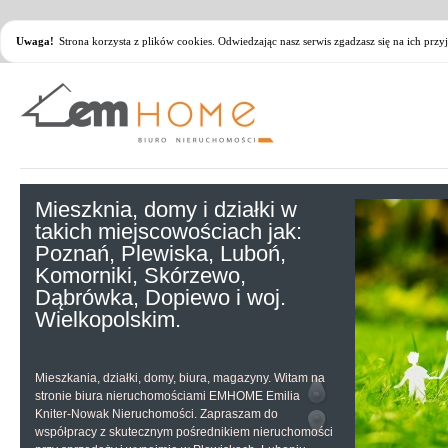
Uwaga!
Strona korzysta z plików cookies. Odwiedzając nasz serwis zgadzasz się na ich pr
Mieszknia, domy i działki w
takich miejscowościach jak:
Poznań, Plewiska, Luboń,
Komorniki, Skórzewo,
Dąbrówka, Dopiewo i woj.
Wielkopolskim.
Mieszkania, działki, domy, biura, magazyny. Witam na
stronie biura nieruchomościami EMHOME Emilia
Kniter-Nowak Nieruchomości. Zapraszam do
współpracy z skutecznym pośrednikiem nieruchomości