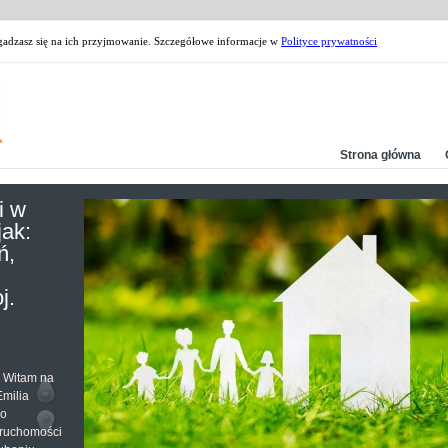
zgadzasz się na ich przyjmowanie. Szczegółowe informacje w
Polityce prywatności
Strona główna
i w
jak:
ń,
j.
. Witam na
milia
do
eruchomości