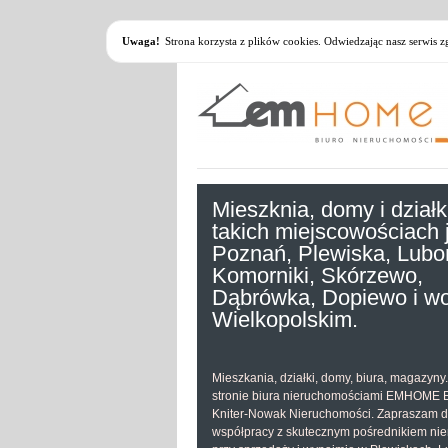
Uwaga!
Strona korzysta z plików cookies. Odwiedzając nasz serwis 
Mieszknia, domy i działk
takich miejscowościach 
Poznań, Plewiska, Lubo
Komorniki, Skórzewo,
Dąbrówka, Dopiewo i wo
Wielkopolskim.
Mieszkania, działki, domy, biura, magazyny
stronie biura nieruchomościami EMHOME E
Kniter-Nowak Nieruchomości. Zapraszam 
współpracy z skutecznym pośrednikiem ni