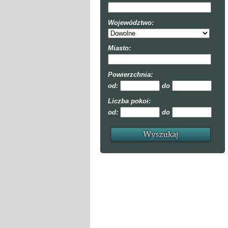
Województwo:
Miasto:
Powierzchnia:
od:
do
Liczba pokoi:
od:
do