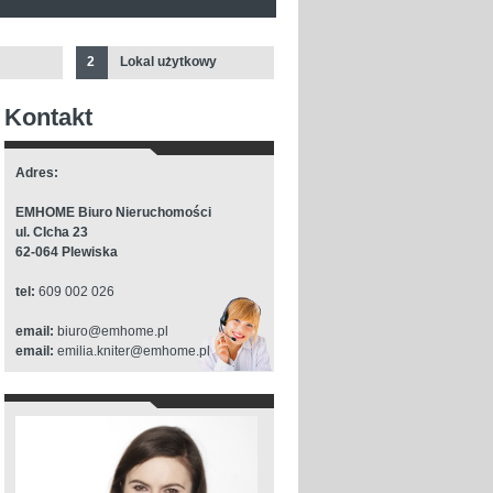
2
Lokal użytkowy
Kontakt
Adres:
EMHOME Biuro Nieruchomości
ul. CIcha 23
62-064 Plewiska
tel:
609 002 026
email:
biuro@emhome.pl
email:
emilia.kniter@emhome.pl