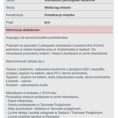
Garaż:
stanowisko parkingowe naziemne
Woda:
Wodociąg miejski
Kanalizacja:
Kanalizacja miejska
Prąd:
jest
Informacje dodatkowe:
Kupujący nie ponosi kosztów pośrednictwa.
Polecam na sprzedaż 2 pokojowe mieszkanie o powierzchni 43,4m2
położone w niskim budynku przy ul. Kobylnickiej w Sadach. Do
mieszkania przynależy balkon i miejsce postojowe w cenie mieszkania
Nieruchomość składa się z:
Salonu z aneksem– zabudowa kuchenna z sprzętem AGD ( wszystko
zostaje), wyjście na balkon, okna PCV, strona wschodnia,
Sypialni – wyjście na balkon, duża zabudowana szafa, strona wschodnia
Łazienki – wanna
Korytarz - zabudowana szafa
Mieszkanie w budynku z 2016 roku.
Przynależy miejsce postojowe w cenie mieszkania,
- Super lokalizacja,
- Szkoły podstawowe w Tarnowie Podgórnym
- Kilka przedszkoli i żłóbków w Tarnowie podgórnym,
- Liczne sklepy i punkty usługowe w Sadach i Tranowie Podgórnym,
- Liczne uczelnie wyższe w Poznaniu