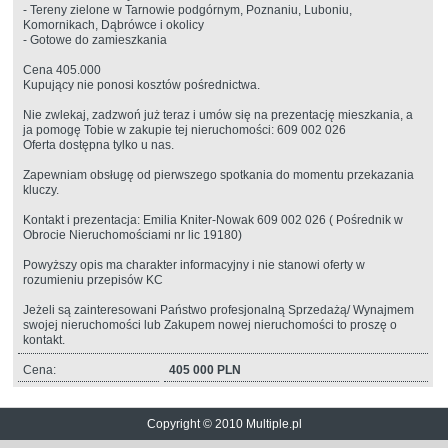
- Tereny zielone w Tarnowie podgórnym, Poznaniu, Luboniu,
Komornikach, Dąbrówce i okolicy
- Gotowe do zamieszkania
Cena 405.000
Kupujący nie ponosi kosztów pośrednictwa.
Nie zwlekaj, zadzwoń już teraz i umów się na prezentację mieszkania, a
ja pomogę Tobie w zakupie tej nieruchomości: 609 002 026
Oferta dostępna tylko u nas.
Zapewniam obsługę od pierwszego spotkania do momentu przekazania
kluczy.
Kontakt i prezentacja: Emilia Kniter-Nowak 609 002 026 ( Pośrednik w
Obrocie Nieruchomościami nr lic 19180)
Powyższy opis ma charakter informacyjny i nie stanowi oferty w
rozumieniu przepisów KC
Jeżeli są zainteresowani Państwo profesjonalną Sprzedażą/ Wynajmem
swojej nieruchomości lub Zakupem nowej nieruchomości to proszę o
kontakt.
Cena:
405 000 PLN
Copyright © 2010 Multiple.pl