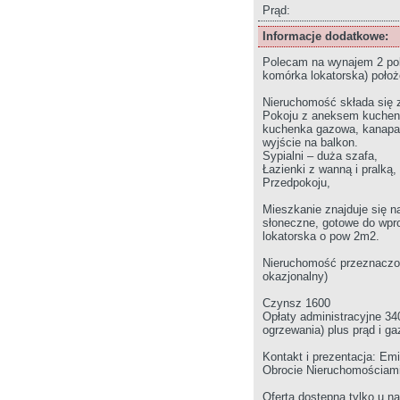
Prąd:
Informacje dodatkowe:
Polecam na wynajem 2 po
komórka lokatorska) położ
Nieruchomość składa się 
Pokoju z aneksem kuchen
kuchenka gazowa, kanapa r
wyjście na balkon.
Sypialni – duża szafa,
Łazienki z wanną i pralką,
Przedpokoju,
Mieszkanie znajduje się n
słoneczne, gotowe do wpr
lokatorska o pow 2m2.
Nieruchomość przeznaczon
okazjonalny)
Czynsz 1600
Opłaty administracyjne 34
ogrzewania) plus prąd i g
Kontakt i prezentacja: Em
Obrocie Nieruchomościami 
Oferta dostępna tylko u na