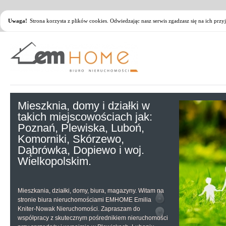
Uwaga!
Strona korzysta z plików cookies. Odwiedzając nasz serwis zgadzasz się na ich pr
Mieszknia, domy i działki w
takich miejscowościach jak:
Poznań, Plewiska, Luboń,
Komorniki, Skórzewo,
Dąbrówka, Dopiewo i woj.
Wielkopolskim.
Mieszkania, działki, domy, biura, magazyny. Witam na
stronie biura nieruchomościami EMHOME Emilia
Kniter-Nowak Nieruchomości. Zapraszam do
współpracy z skutecznym pośrednikiem nieruchomości